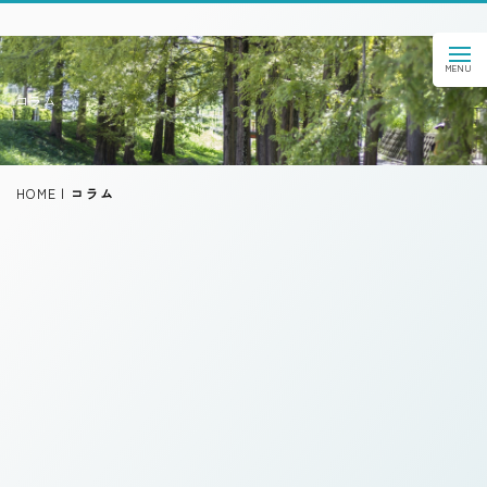
コラム
HOME
|
コラム
[!% if (image.url!="") { %]
[!% } %]
[%title%]